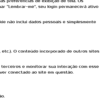
as preferências de exibição de tela. Os
nar “Lembrar-me”, seu login permanecerá ativo
okie não inclui dados pessoais e simplesmente
, etc.). O conteúdo incorporado de outros sites
e terceiros e monitorar sua interação com esse
iver conectado ao site em questão.
ão.