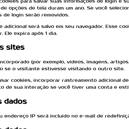
cookies para salvar suas informações de login e su
s de opções de tela duram um ano. Se você selecio
s de login serão removidos.
ie adicional será salvo em seu navegador. Esse co
 Ele expira após 1 dia.
s sites
ncorporado (por exemplo, vídeos, imagens, artigos
e o visitante estivesse visitando o outro site.
sar cookies, incorporar rastreamento adicional d
o de sua interação se você tiver uma conta e est
s dados
u endereço IP será incluído no e-mail de redefiniç